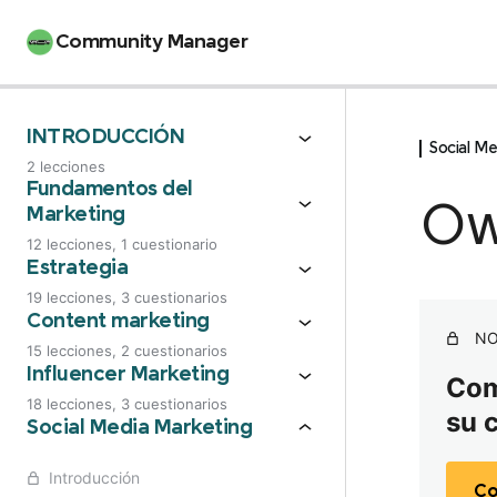
Community Manager
INTRODUCCIÓN
Social M
2 lecciones
Manifiesto del estudiante
Fundamentos del
Ow
Marketing
Bienvenida
12 lecciones, 1 cuestionario
Fundamentos: Introducción
Estrategia
19 lecciones, 3 cuestionarios
Hitos de la comunicación
El poder de una buena estrategia
Content marketing
NO
15 lecciones, 2 cuestionarios
Tradicional Vs Digital
Buyer persona
Introducción
Influencer Marketing
Comp
Marcas: Branding
18 lecciones, 3 cuestionarios
El customer Journey
su 
Creatividad en función del ROI
Introducción
Social Media Marketing
Golden Circle
Pasos para definir una estrategia
Estrategia de contenido
Diferenciales
Introducción
Co
Posicionamiento