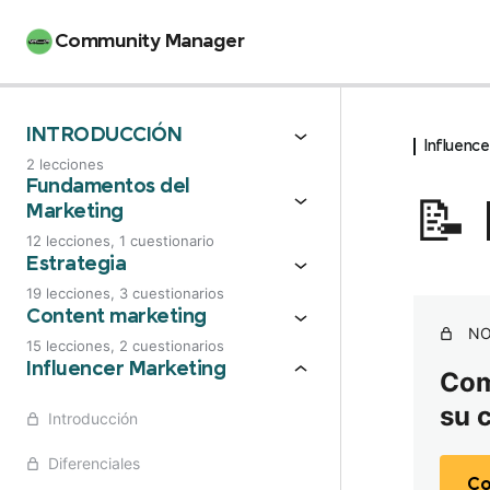
Community Manager
INTRODUCCIÓN
Influence
2 lecciones
Manifiesto del estudiante
Fundamentos del
📝
Marketing
Bienvenida
12 lecciones, 1 cuestionario
Fundamentos: Introducción
Estrategia
19 lecciones, 3 cuestionarios
Hitos de la comunicación
El poder de una buena estrategia
Content marketing
NO
15 lecciones, 2 cuestionarios
Tradicional Vs Digital
Buyer persona
Introducción
Influencer Marketing
Comp
Marcas: Branding
El customer Journey
su 
Creatividad en función del ROI
Introducción
Golden Circle
Pasos para definir una estrategia
Estrategia de contenido
Diferenciales
Co
Posicionamiento