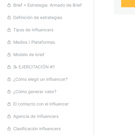
📝 EJERCITACIÓN #1
Tipos de contenidos
Brief + Estrategia: Armado de Brief
La imágen
Plan de Marketing
Inbound Marketing
Definición de estrategias
Final
Estrategia Vs Táctica
Análisis de la competencia
Tipos de Influencers
Golden Circle
Análisis de la competencia
📝 EJERCITACIÓN #1
Medios / Plataformas
"Tu cultura de marca"
Modelo de plan de marketing
Storytelling
Modelo de brief
📝 EJERCITACIÓN #1
📝 EJERCITACIÓN #2
Copywriting
📝 EJERCITACIÓN #1
Material complementario
Funnel de conversión
Realtime Marketing
¿Cómo elegir un influencer?
El funnel de conversión 2
Gestión de Crisis
¿Cómo generar valor?
El funnel de conversión 3
Blogs
El contacto con el influencer
Evolución del funnel
📝 EJERCITACIÓN #2
Agencia de Influencers
Análisis de objetivos y formatos
Materiales
Clasificación influencers