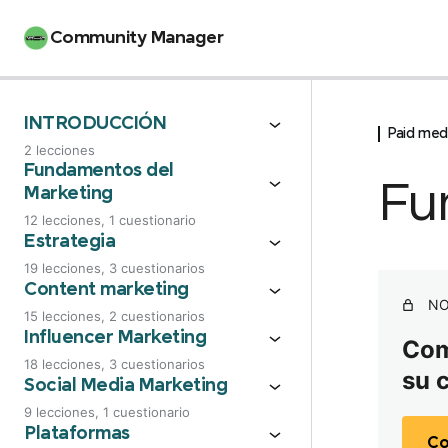
Community Manager
INTRODUCCIÓN
Paid med
2 lecciones
Manifiesto del estudiante
Fundamentos del
Fu
Marketing
Bienvenida
12 lecciones, 1 cuestionario
Fundamentos: Introducción
Estrategia
19 lecciones, 3 cuestionarios
Hitos de la comunicación
El poder de una buena estrategia
Content marketing
NO
15 lecciones, 2 cuestionarios
Tradicional Vs Digital
Buyer persona
Introducción
Influencer Marketing
Comp
Marcas: Branding
18 lecciones, 3 cuestionarios
El customer Journey
su 
Creatividad en función del ROI
Introducción
Social Media Marketing
Golden Circle
Pasos para definir una estrategia
9 lecciones, 1 cuestionario
Estrategia de contenido
Diferenciales
Introducción
Plataformas
Co
Posicionamiento