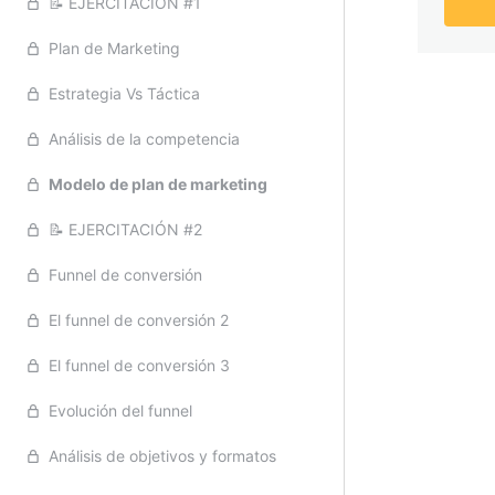
📝 EJERCITACIÓN #1
La imágen
Plan de Marketing
Final
Estrategia Vs Táctica
Golden Circle
Análisis de la competencia
"Tu cultura de marca"
Modelo de plan de marketing
📝 EJERCITACIÓN #1
📝 EJERCITACIÓN #2
Material complementario
Funnel de conversión
El funnel de conversión 2
El funnel de conversión 3
Evolución del funnel
Análisis de objetivos y formatos