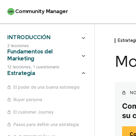
Community Manager
INTRODUCCIÓN
Estrateg
2 lecciones
Manifiesto del estudiante
Fundamentos del
Mo
Marketing
Bienvenida
12 lecciones, 1 cuestionario
Fundamentos: Introducción
Estrategia
Hitos de la comunicación
El poder de una buena estrategia
NO
Tradicional Vs Digital
Buyer persona
Comp
Marcas: Branding
El customer Journey
su 
Golden Circle
Pasos para definir una estrategia
Co
Posicionamiento