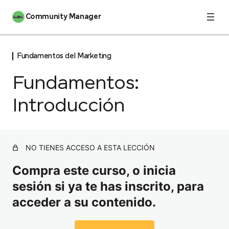
Community Manager
Fundamentos del Marketing
INTRODUCCIÓN
2 lecciones
Fundamentos:
Manifiesto del estudiante
Fundamentos del Marketing
Introducción
Bienvenida
Fundamentos: Introducción
Hitos de la comunicación
NO TIENES ACCESO A ESTA LECCIÓN
Tradicional Vs Digital
Compra este curso, o inicia
Marcas: Branding
sesión si ya te has inscrito, para
Golden Circle
acceder a su contenido.
Posicionamiento