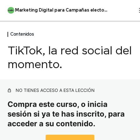
Marketing Digital para Campañas electorales
Contenidos
INTRODUCCIÓN
1 lección
TikTok, la red social del
Manifiesto del Estudiante
Comunicación Política y Estrategia
Digital
momento.
19 lecciones, 3 cuestionarios
Introducción al MKT Político
Contenidos
Análisis del contexto donde vamos a comunicar
NO TIENES ACCESO A ESTA LECCIÓN
Introducción
Encuadrando a las personas: Framing
Compra este curso, o inicia
¿Cómo son los argentinos?
sesión si ya te has inscrito, para
¿Cómo movilizamos a las personas?
Roles del equipo de campaña.
acceder a su contenido.
📝 Ejercitación#1
Consideraciones para hacer buen contenido.
Los equipos digitales