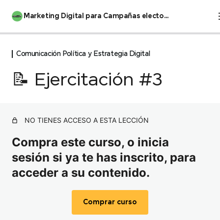
Marketing Digital para Campañas electorales
Comunicación Política y Estrategia Digital
INTRODUCCIÓN
1 lección
📝 Ejercitación #3
Manifiesto del Estudiante
Comunicación Política y Estrategia
Digital
Introducción al MKT Político
NO TIENES ACCESO A ESTA LECCIÓN
Análisis del contexto donde vamos a comunicar
Compra este curso, o inicia
sesión si ya te has inscrito, para
Encuadrando a las personas: Framing
acceder a su contenido.
¿Cómo movilizamos a las personas?
📝 Ejercitación#1
Comprar curso
Los equipos digitales