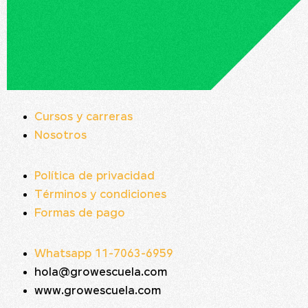
Cursos y carreras
Nosotros
Política de privacidad
Términos y condiciones
Formas de pago
Whatsapp 11-7063-6959
hola@growescuela.com
www.growescuela.com