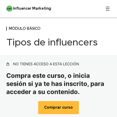
Influencer Marketing
MÓDULO BÁSICO
INTRODUCCIÓN
1 lección
Tipos de influencers
Manifiesto
MÓDULO BÁSICO
Introducción
NO TIENES ACCESO A ESTA LECCIÓN
Diferenciales del Influencer Marketing
Compra este curso, o inicia
Brief + Estrategia
sesión si ya te has inscrito, para
Definición de estrategia
acceder a su contenido.
Tipos de influencers
Comprar curso
Medios y plataformas