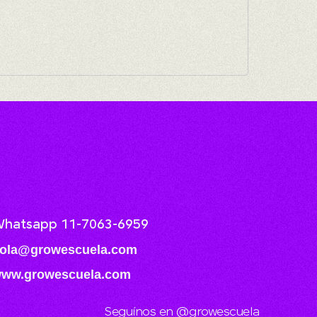
hatsapp 11-7063-6959
ola@growescuela.com
ww.growescuela.com
Seguínos en @growescuela