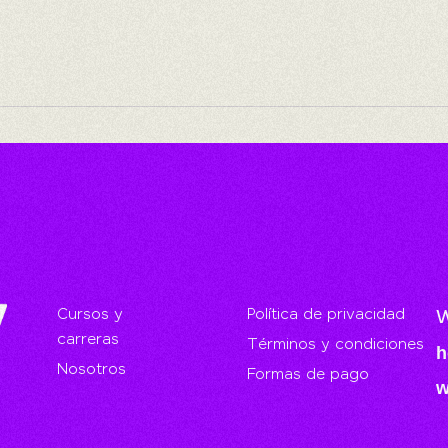
Cursos y
Política de privacidad
W
carreras
Términos y condiciones
h
Nosotros
Formas de pago
w